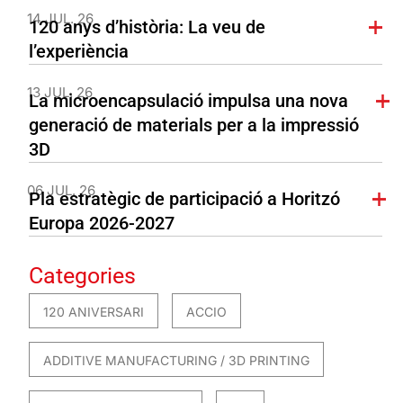
14 JUL. 26
120 anys d’història: La veu de
l’experiència
13 JUL. 26
La microencapsulació impulsa una nova
generació de materials per a la impressió
3D
06 JUL. 26
Pla estratègic de participació a Horitzó
Europa 2026-2027
Categories
120 ANIVERSARI
ACCIO
ADDITIVE MANUFACTURING / 3D PRINTING