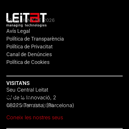
KLEBSIELLA
23 DE JUNY DE 2026
Avís Legal
Política de Transparència
Política de Privacitat
Canal de Denúncies
Política de Cookies
VISITA'NS
Seu Central Leitat
ADC-CRC
C/ de la Innovació, 2
08225 Terrassa, (Barcelona)
17 DE JUNY DE 2026
Coneix les nostres seus