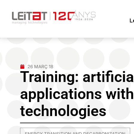
L
26 MARÇ 18
Training: artificia
applications wit
technologies
ENERGY TRANSITION AND DECARBONIZATION