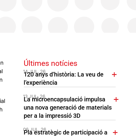
Últimes notícies
en
al
14 JUL. 26
120 anys d’història: La veu de
in
l’experiència
13 JUL. 26
La microencapsulació impulsa
al
una nova generació de materials
th
per a la impressió 3D
06 JUL. 26
Pla estratègic de participació a