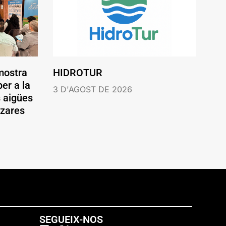
mostra
HIDROTUR
er a la
3 D'AGOST DE 2026
s aigües
ázares
SEGUEIX-NOS