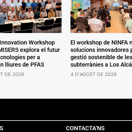
 Innovation Workshop
El workshop de NINFA 
ISERS explora el futur
solucions innovadores p
ecnologies per a
gestió sostenible de le
en lliures de PFAS
subterrànies a Los Alc
T DE 2026
4 D'AGOST DE 2026
NS
CONTACTA’NS