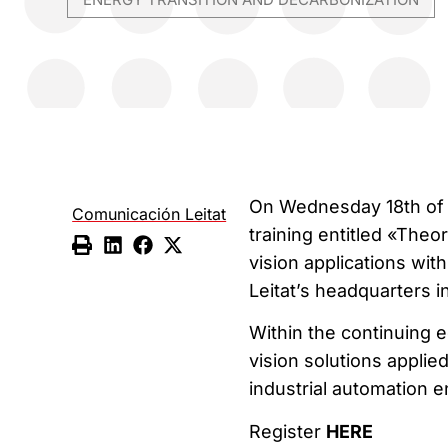
On Wednesday 18th of A
Comunicación Leitat
training entitled «Theor
vision applications wi
Leitat’s headquarters i
Within the continuing e
vision solutions applied
industrial automation 
Register
HERE