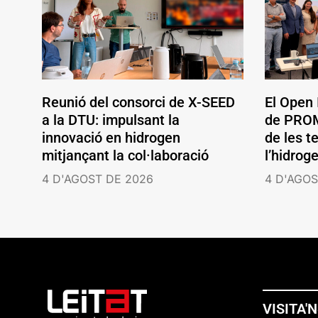
Reunió del consorci de X-SEED
El Open
a la DTU: impulsant la
de PROM
innovació en hidrogen
de les t
mitjançant la col·laboració
l’hidrog
4 D'AGOST DE 2026
4 D'AGOS
VISITA'