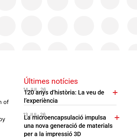
Últimes notícies
14 JUL. 26
120 anys d’història: La veu de
l’experiència
n of
13 JUL. 26
La microencapsulació impulsa
 by
una nova generació de materials
per a la impressió 3D