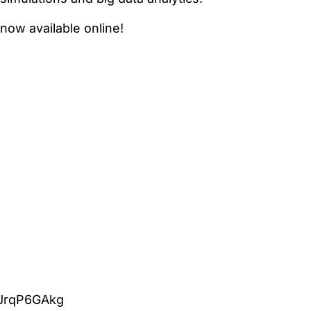
 now available online!
1jJrqP6GAkg