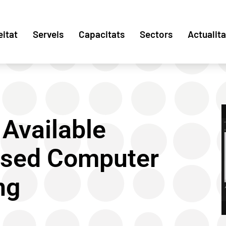
eitat
Serveis
Capacitats
Sectors
Actualita
 Available
lised Computer
ng