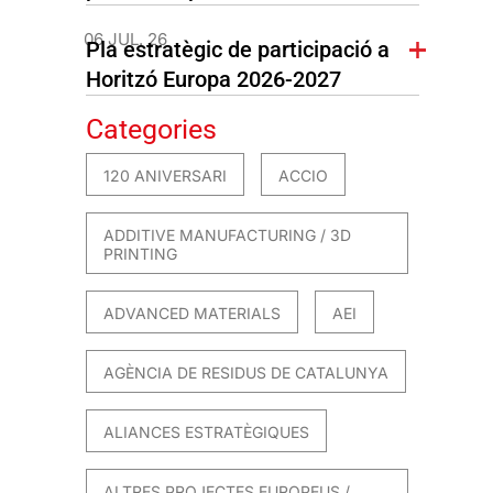
06 JUL. 26
Pla estratègic de participació a
Horitzó Europa 2026-2027
Categories
120 ANIVERSARI
ACCIO
ADDITIVE MANUFACTURING / 3D
PRINTING
ADVANCED MATERIALS
AEI
AGÈNCIA DE RESIDUS DE CATALUNYA
ALIANCES ESTRATÈGIQUES
ALTRES PROJECTES EUROPEUS /