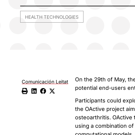
HEALTH TECHNOLOGIES
On the 29th of May, th
Comunicación Leitat
potential end-users ent
Participants could expl
the OActive project aim
osteoarthritis. OActive 
using a combination of
computational models, s