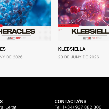
ES
KLEBSIELLA
NY DE 2026
23 DE JUNY DE 2026
NS
CONTACTA’NS
al Leitat
Tel. (+34) 937 882 300