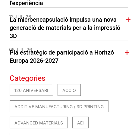
l’experiència
13 JUL. 26
La microencapsulació impulsa una nova
generació de materials per a la impressió
3D
06 JUL. 26
Pla estratègic de participació a Horitzó
Europa 2026-2027
Categories
120 ANIVERSARI
ACCIO
ADDITIVE MANUFACTURING / 3D PRINTING
ADVANCED MATERIALS
AEI