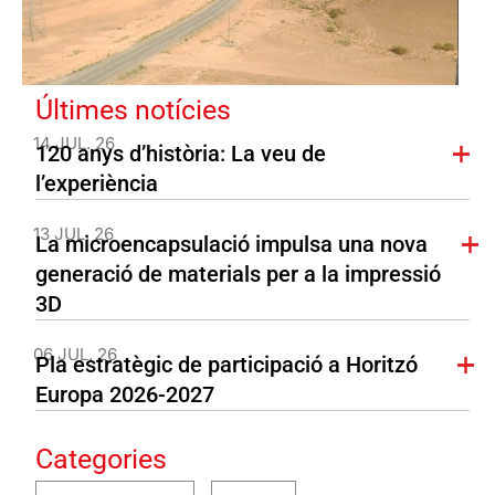
Últimes notícies
14 JUL. 26
120 anys d’història: La veu de
l’experiència
13 JUL. 26
La microencapsulació impulsa una nova
generació de materials per a la impressió
3D
06 JUL. 26
Pla estratègic de participació a Horitzó
Europa 2026-2027
Categories