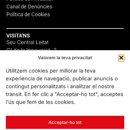
Canal de Denúncies
Política de Cookies
VISITA'NS
Seu Central Leitat
C/ de la Innovació, 2
Valorem la teva privacitat
08225 Terrassa, (Barcelona)
Coneix les nostres seus
Utilitzem cookies per millorar la teva
experiència de navegació, publicar anuncis o
contingut personalitzats i analitzar el nostre
CONTACTA’NS
trànsit. En fer clic a "Acceptar-ho tot", acceptes
Tel. (+34) 937 882 300
l'ús que fem de les cookies.
SEGUEIX-NOS
Acceptar-ho tot