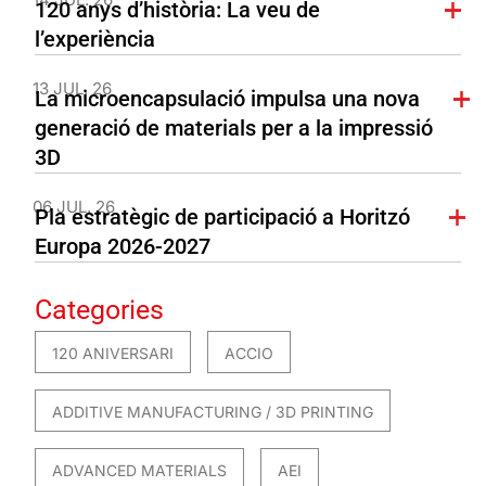
120 anys d’història: La veu de
l’experiència
13 JUL. 26
La microencapsulació impulsa una nova
generació de materials per a la impressió
3D
06 JUL. 26
Pla estratègic de participació a Horitzó
Europa 2026-2027
Categories
120 ANIVERSARI
ACCIO
ADDITIVE MANUFACTURING / 3D PRINTING
ADVANCED MATERIALS
AEI