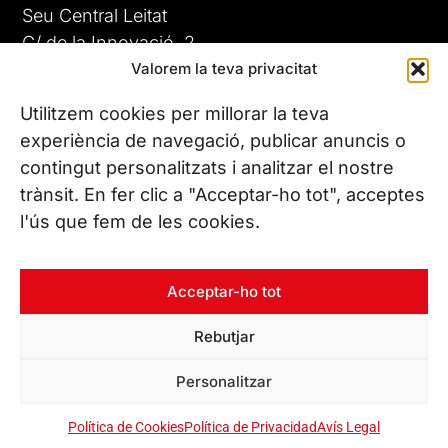
Seu Central Leitat
C/ de la Innovació, 2
Valorem la teva privacitat
08225 Terrassa, (Barcelona)
Coneix les nostres seus
Utilitzem cookies per millorar la teva
experiència de navegació, publicar anuncis o
contingut personalitzats i analitzar el nostre
CONTACTA’NS
trànsit. En fer clic a "Acceptar-ho tot", acceptes
Tel. (+34) 937 882 300
l'ús que fem de les cookies.
SEGUEIX-NOS
Acceptar-ho tot
Rebutjar
© Copyright 2026 Leitat – Managing Technologies. Tots els
Personalitzar
drets reservats
Política de Cookies
Política de Privacidad
Avís Legal