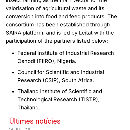
insect farming as the main vector for the
valorisation of agricultural waste and its
conversion into food and feed products. The
consortium has been established through
SAIRA platform, and is led by Leitat with the
participation of the partners listed below:
Federal Institute of Industrial Research
Oshodi (FIIRO), Nigeria.
Council for Scientific and Industrial
Research (CSIR), South Africa.
Thailand Institute of Scientific and
Technological Research (TISTR),
Thailand.
Últimes notícies
14 JUL. 26