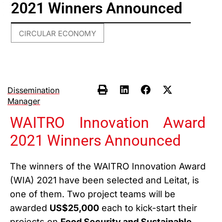
2021 Winners Announced
CIRCULAR ECONOMY
Dissemination
Manager
WAITRO Innovation Award
2021 Winners Announced
The winners of the WAITRO Innovation Award
(WIA) 2021 have been selected and Leitat, is
one of them. Two project teams will be
awarded
US$25,000
each to kick-start their
projects on
Food Security and Sustainable