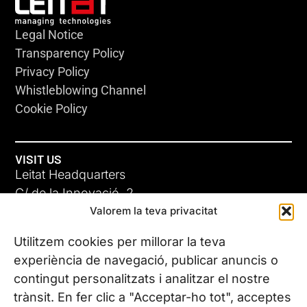
Legal Notice
Transparency Policy
Privacy Policy
Whistleblowing Channel
Cookie Policy
VISIT US
Leitat Headquarters
C/ de la Innovació, 2
Valorem la teva privacitat
08225 Terrassa, (Barcelona)
All our offices
Utilitzem cookies per millorar la teva
experiència de navegació, publicar anuncis o
contingut personalitzats i analitzar el nostre
CONTACT US
trànsit. En fer clic a "Acceptar-ho tot", acceptes
Phone. (+34) 937 882 300