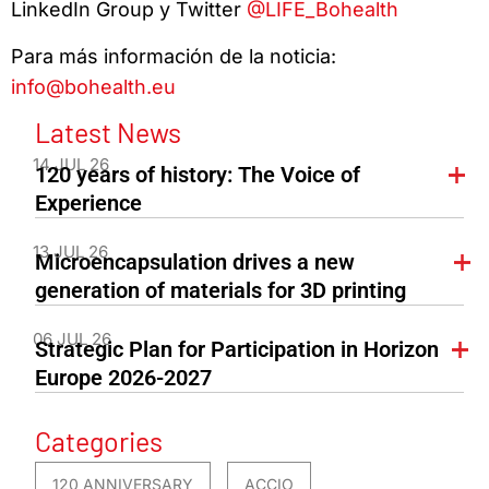
LinkedIn Group y Twitter
@LIFE_Bohealth
Para más información de la noticia:
info@bohealth.eu
Latest News
14 JUL 26
120 years of history: The Voice of
Experience
13 JUL 26
Microencapsulation drives a new
generation of materials for 3D printing
06 JUL 26
Strategic Plan for Participation in Horizon
Europe 2026-2027
Categories
120 ANNIVERSARY
ACCIO