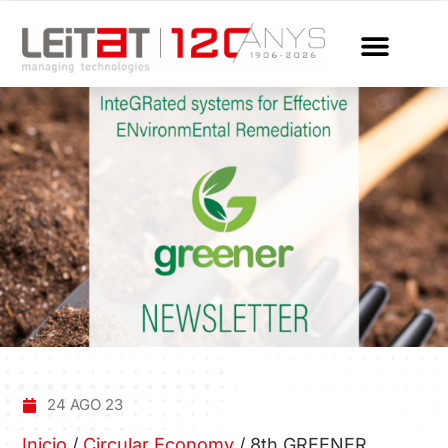
24 AGO 23
Inicio
/
Circular Economy
/
8th GREENER