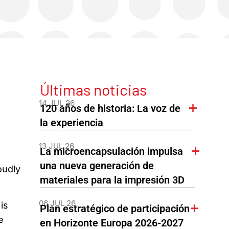
Últimas noticias
14 JUL 26
120 años de historia: La voz de
la experiencia
13 JUL 26
La microencapsulación impulsa
una nueva generación de
oudly
materiales para la impresión 3D
06 JUL 26
is
Plan estratégico de participación
e
en Horizonte Europa 2026-2027