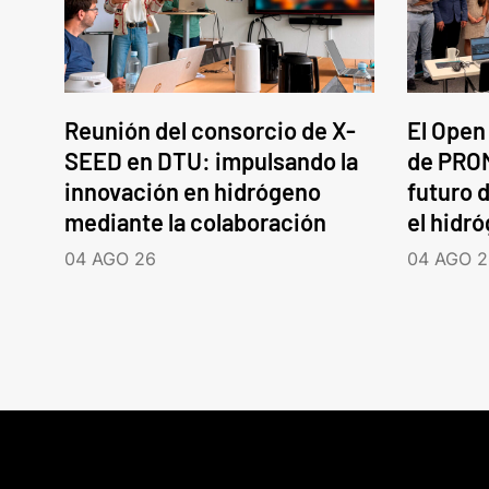
Reunión del consorcio de X-
El Open
SEED en DTU: impulsando la
de PROM
innovación en hidrógeno
futuro d
mediante la colaboración
el hidr
04 AGO 26
04 AGO 2