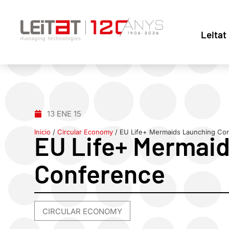
Leitat
13 ENE 15
Inicio
/
Circular Economy
/
EU Life+ Mermaids Launching Co
EU Life+ Mermai
Conference
CIRCULAR ECONOMY