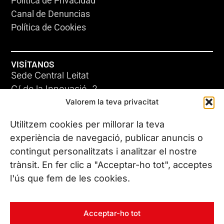
Política de Privacidad
Canal de Denuncias
Política de Cookies
VISÍTANOS
Sede Central Leitat
C/ de la Innovació, 2
Valorem la teva privacitat
08225 Terrassa, (Barcelona)
Conoce todas nuestras sedes
Utilitzem cookies per millorar la teva
experiència de navegació, publicar anuncis o
contingut personalitzats i analitzar el nostre
CONTÁCTANOS
trànsit. En fer clic a "Acceptar-ho tot", acceptes
Tel. (+34) 937 882 300
l'ús que fem de les cookies.
SÍGUENOS
Acceptar-ho tot