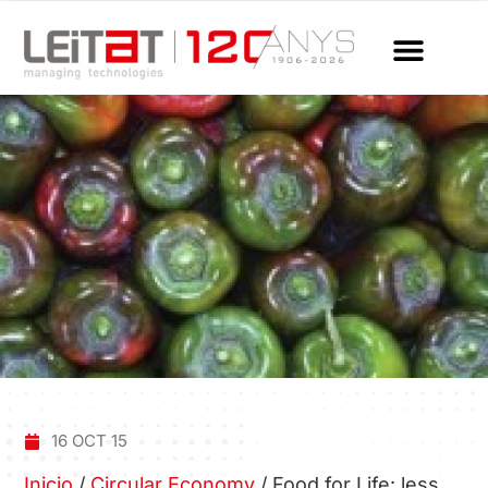
16 OCT 15
Inicio
/
Circular Economy
/
Food for Life: less