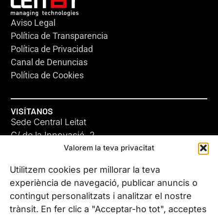
Aviso Legal
Política de Transparencia
Política de Privacidad
Canal de Denuncias
Política de Cookies
VISÍTANOS
Sede Central Leitat
C/ de la Innovació, 2
Valorem la teva privacitat
08225 Terrassa, (Barcelona)
Conoce todas nuestras sedes
Utilitzem cookies per millorar la teva
experiència de navegació, publicar anuncis o
contingut personalitzats i analitzar el nostre
CONTÁCTANOS
trànsit. En fer clic a "Acceptar-ho tot", acceptes
Tel. (+34) 937 882 300