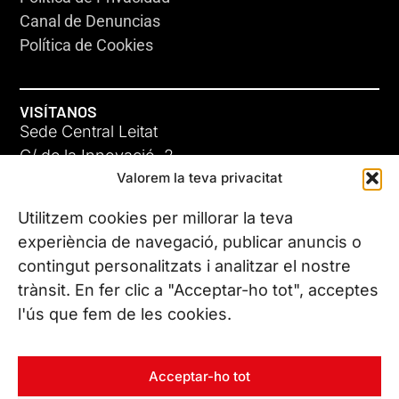
Canal de Denuncias
Política de Cookies
VISÍTANOS
Sede Central Leitat
C/ de la Innovació, 2
Valorem la teva privacitat
08225 Terrassa, (Barcelona)
Conoce todas nuestras sedes
Utilitzem cookies per millorar la teva
experiència de navegació, publicar anuncis o
contingut personalitzats i analitzar el nostre
CONTÁCTANOS
trànsit. En fer clic a "Acceptar-ho tot", acceptes
Tel. (+34) 937 882 300
l'ús que fem de les cookies.
SÍGUENOS
Acceptar-ho tot