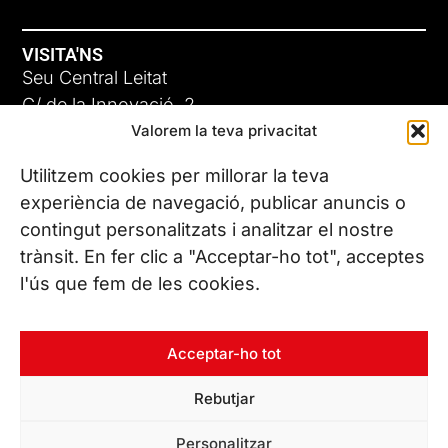
VISITA'NS
Seu Central Leitat
C/ de la Innovació, 2
Valorem la teva privacitat
08225 Terrassa, (Barcelona)
Coneix les nostres seus
Utilitzem cookies per millorar la teva
experiència de navegació, publicar anuncis o
contingut personalitzats i analitzar el nostre
CONTACTA’NS
trànsit. En fer clic a "Acceptar-ho tot", acceptes
Tel. (+34) 937 882 300
l'ús que fem de les cookies.
SEGUEIX-NOS
Acceptar-ho tot
Rebutjar
© Copyright 2026 Leitat – Managing Technologies. Tots els
Personalitzar