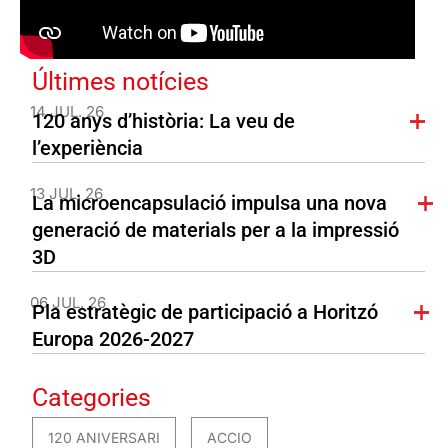
Últimes notícies
14 JUL. 26
120 anys d’història: La veu de
l’experiència
13 JUL. 26
La microencapsulació impulsa una nova
generació de materials per a la impressió
3D
06 JUL. 26
Pla estratègic de participació a Horitzó
Europa 2026-2027
Categories
120 ANIVERSARI
ACCIO