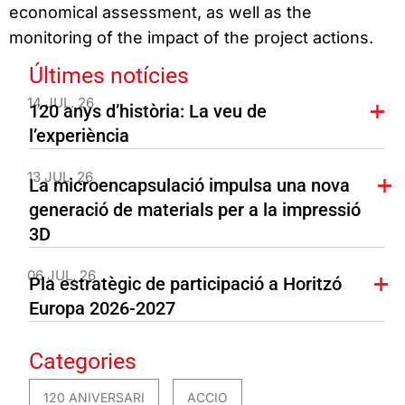
economical assessment, as well as the
monitoring of the impact of the project actions.
Últimes notícies
14 JUL. 26
120 anys d’història: La veu de
l’experiència
13 JUL. 26
La microencapsulació impulsa una nova
generació de materials per a la impressió
3D
06 JUL. 26
Pla estratègic de participació a Horitzó
Europa 2026-2027
Categories
120 ANIVERSARI
ACCIO