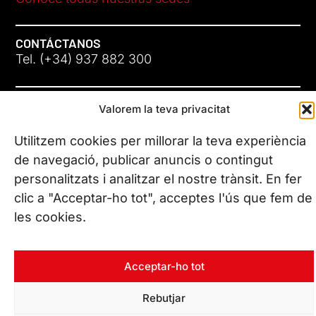
CONTÁCTANOS
Tel. (+34) 937 882 300
SÍGUENOS
Valorem la teva privacitat
Utilitzem cookies per millorar la teva experiència
de navegació, publicar anuncis o contingut
personalitzats i analitzar el nostre trànsit. En fer
© Copyright 2026 Leitat – Managing Technologies. Todos los
clic a "Acceptar-ho tot", acceptes l'ús que fem de
derechos reservados
les cookies.
Acceptar-ho tot
Rebutjar