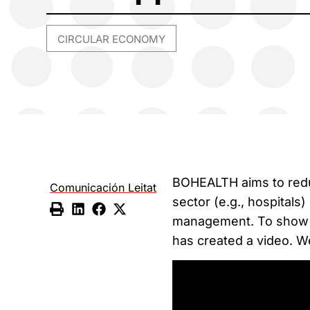
CIRCULAR ECONOMY
BOHEALTH aims to redu
Comunicación Leitat
sector (e.g., hospitals)
management. To show th
has created a video. We