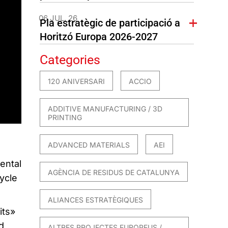
06 JUL. 26
Pla estratègic de participació a
Horitzó Europa 2026-2027
Categories
120 ANIVERSARI
ACCIO
ADDITIVE MANUFACTURING / 3D
PRINTING
ADVANCED MATERIALS
AEI
ental
AGÈNCIA DE RESIDUS DE CATALUNYA
cycle
ALIANCES ESTRATÈGIQUES
its»
d
ALTRES PROJECTES EUROPEUS /