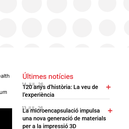
Últimes notícies
alth
14 JUL. 26
120 anys d’història: La veu de
ium
l’experiència
13 JUL. 26
La microencapsulació impulsa
una nova generació de materials
per a la impressió 3D