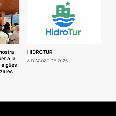
mostra
HIDROTUR
er a la
3 D'AGOST DE 2026
s aigües
ázares