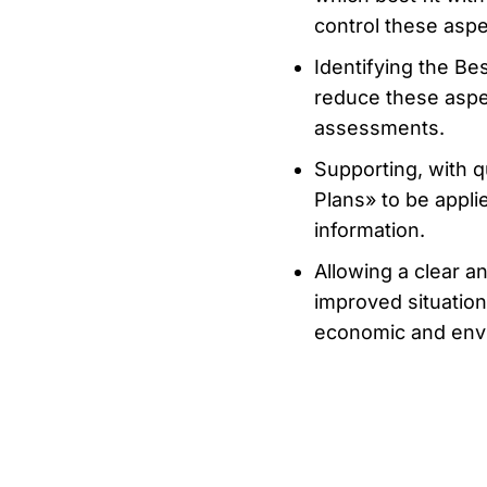
control these aspe
Identifying the Be
reduce these aspe
assessments.
Supporting, with qu
Plans» to be appli
information.
Allowing a clear a
improved situation 
economic and envi