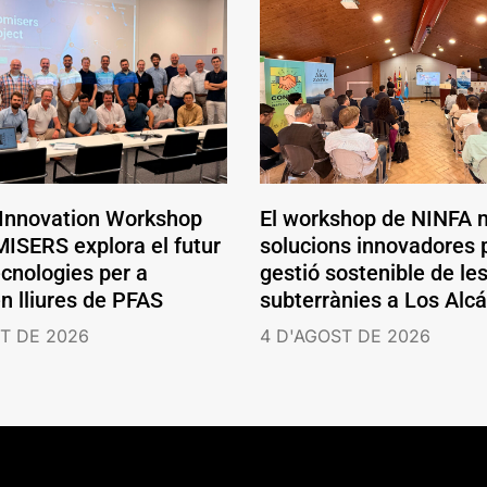
 Innovation Workshop
El workshop de NINFA 
ISERS explora el futur
solucions innovadores p
ecnologies per a
gestió sostenible de le
en lliures de PFAS
subterrànies a Los Alc
T DE 2026
4 D'AGOST DE 2026