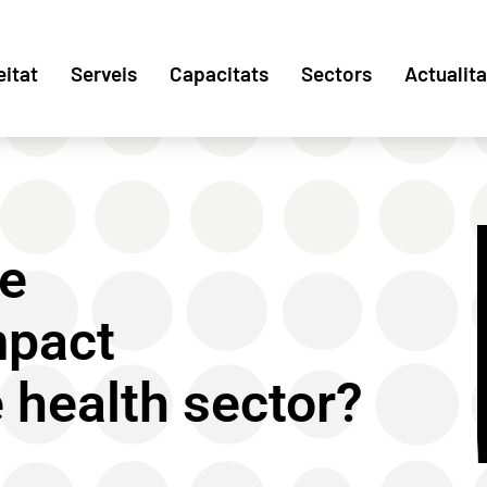
eitat
Serveis
Capacitats
Sectors
Actualita
he
mpact
 health sector?