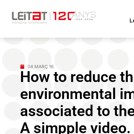
L
04 MARÇ 16
How to reduce t
environmental i
associated to the
A simpple video.