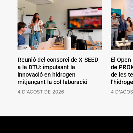
Reunió del consorci de X-SEED
El Open
a la DTU: impulsant la
de PROM
innovació en hidrogen
de les t
mitjançant la col·laboració
l’hidrog
4 D'AGOST DE 2026
4 D'AGOS