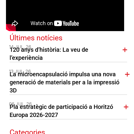
Últimes notícies
14 JUL. 26
120 anys d’història: La veu de
l’experiència
13 JUL. 26
La microencapsulació impulsa una nova
generació de materials per a la impressió
3D
06 JUL. 26
Pla estratègic de participació a Horitzó
Europa 2026-2027
Categories