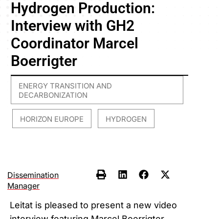
Hydrogen Production:
Interview with GH2
Coordinator Marcel
Boerrigter
ENERGY TRANSITION AND
DECARBONIZATION
HORIZON EUROPE
HYDROGEN
,
,
Dissemination
Manager
Leitat is pleased to present a new video
interview featuring Marcel Boerrigter,