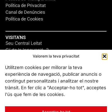
Política de Privacitat
Canal de Denúncies
Política de Cookies
VISITA'NS
Seu Central Leitat
C/ de la Innovació, 2
Valorem la teva privacitat
08225 Terrassa, (Barcelona)
Coneix les nostres seus
Utilitzem cookies per millorar la teva
experiència de navegació, publicar anuncis o
contingut personalitzats i analitzar el nostre
CONTACTA’NS
trànsit. En fer clic a "Acceptar-ho tot", acceptes
Tel. (+34) 937 882 300
l'ús que fem de les cookies.
SEGUEIX-NOS
Acceptar-ho tot