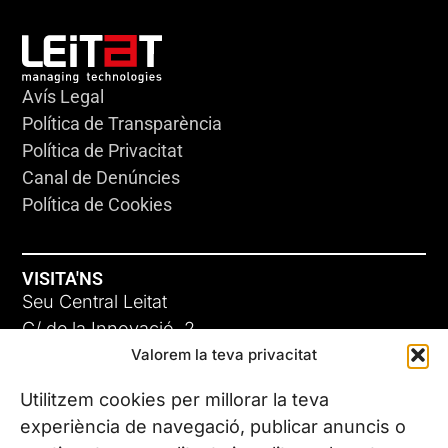
Avís Legal
Política de Transparència
Política de Privacitat
Canal de Denúncies
Política de Cookies
VISITA'NS
Seu Central Leitat
C/ de la Innovació, 2
Valorem la teva privacitat
08225 Terrassa, (Barcelona)
Coneix les nostres seus
Utilitzem cookies per millorar la teva
experiència de navegació, publicar anuncis o