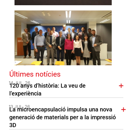
Últimes notícies
14 JUL. 26
120 anys d’història: La veu de
l’experiència
13 JUL. 26
La microencapsulació impulsa una nova
generació de materials per a la impressió
3D