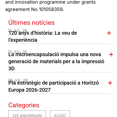
and innovation programme under grants
agreement No 101058359.
Últimes notícies
14 JUL. 26
120 anys d’història: La veu de
l’experiència
13 JUL. 26
La microencapsulació impulsa una nova
generació de materials per a la impressió
3D
06 JUL. 26
Pla estratègic de participació a Horitzó
Europa 2026-2027
Categories
120 ANIVERSARI
ACCIO