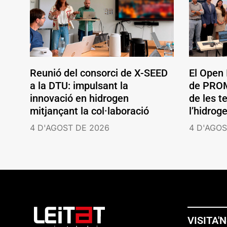
Reunió del consorci de X-SEED
El Open
a la DTU: impulsant la
de PROM
innovació en hidrogen
de les t
mitjançant la col·laboració
l’hidrog
4 D'AGOST DE 2026
4 D'AGOS
VISITA'