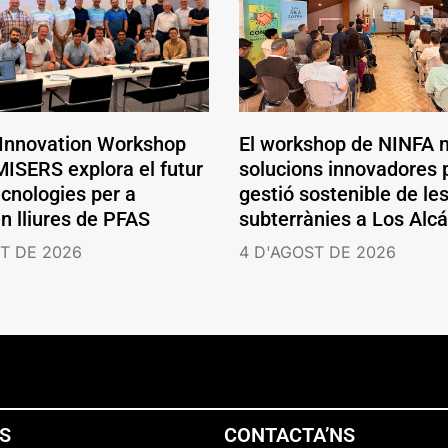
 Innovation Workshop
El workshop de NINFA 
ISERS explora el futur
solucions innovadores p
ecnologies per a
gestió sostenible de le
en lliures de PFAS
subterrànies a Los Alc
T DE 2026
4 D'AGOST DE 2026
NS
CONTACTA’NS