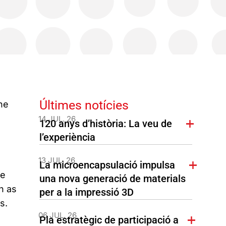
Últimes notícies
he
14 JUL. 26
120 anys d’història: La veu de
l’experiència
13 JUL. 26
La microencapsulació impulsa
he
una nova generació de materials
n as
per a la impressió 3D
s.
06 JUL. 26
Pla estratègic de participació a