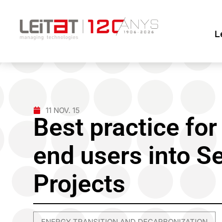
L
11 NOV. 15
Best practice for
end users into S
Projects
ENERGY TRANSITION AND DECARBONIZATION