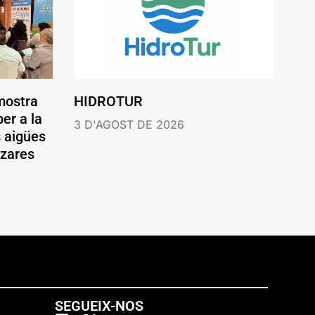
mostra
HIDROTUR
er a la
3 D'AGOST DE 2026
s aigües
ázares
SEGUEIX-NOS