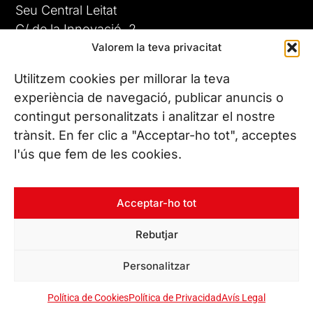
Seu Central Leitat
C/ de la Innovació, 2
Valorem la teva privacitat
08225 Terrassa, (Barcelona)
Coneix les nostres seus
Utilitzem cookies per millorar la teva
experiència de navegació, publicar anuncis o
contingut personalitzats i analitzar el nostre
CONTACTA’NS
trànsit. En fer clic a "Acceptar-ho tot", acceptes
Tel. (+34) 937 882 300
l'ús que fem de les cookies.
SEGUEIX-NOS
Acceptar-ho tot
Rebutjar
© Copyright 2026 Leitat – Managing Technologies. Tots els
Personalitzar
drets reservats
Política de Cookies
Política de Privacidad
Avís Legal