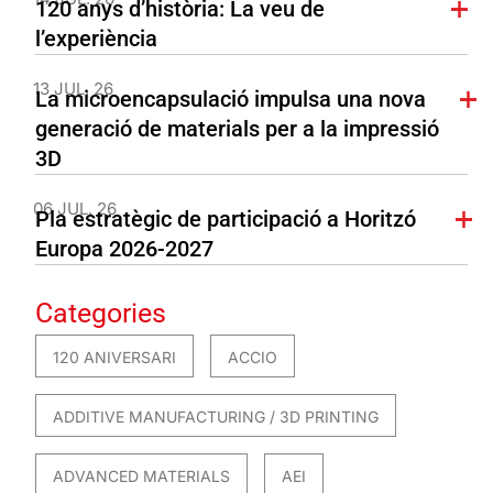
120 anys d’història: La veu de
l’experiència
13 JUL. 26
La microencapsulació impulsa una nova
generació de materials per a la impressió
3D
06 JUL. 26
Pla estratègic de participació a Horitzó
Europa 2026-2027
Categories
120 ANIVERSARI
ACCIO
ADDITIVE MANUFACTURING / 3D PRINTING
ADVANCED MATERIALS
AEI