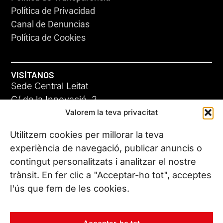
Política de Privacidad
Canal de Denuncias
Política de Cookies
VISÍTANOS
Sede Central Leitat
C/ de la Innovació, 2
Valorem la teva privacitat
08225 Terrassa, (Barcelona)
Conoce todas nuestras sedes
Utilitzem cookies per millorar la teva
experiència de navegació, publicar anuncis o
contingut personalitzats i analitzar el nostre
CONTÁCTANOS
trànsit. En fer clic a "Acceptar-ho tot", acceptes
Tel. (+34) 937 882 300
l'ús que fem de les cookies.
SÍGUENOS