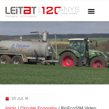
20 JUL 16
Inicio
/
Circular Economy
/
BioEcoSIM Video