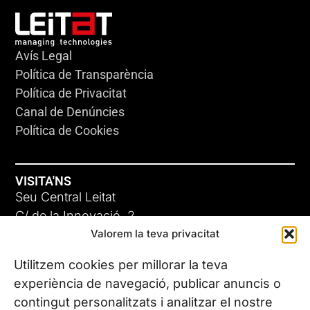
Avís Legal
Política de Transparència
Política de Privacitat
Canal de Denúncies
Política de Cookies
VISITA'NS
Seu Central Leitat
C/ de la Innovació, 2
Valorem la teva privacitat
08225 Terrassa, (Barcelona)
Coneix les nostres seus
Utilitzem cookies per millorar la teva
experiència de navegació, publicar anuncis o
contingut personalitzats i analitzar el nostre
CONTACTA’NS