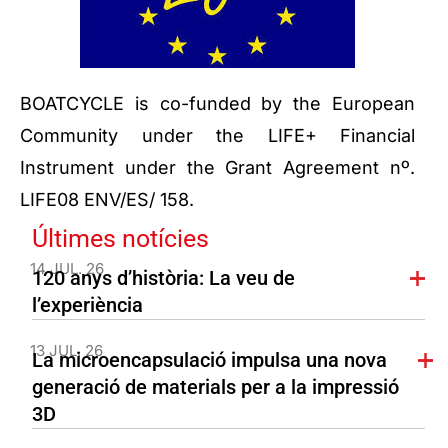
BOATCYCLE is co-funded by the European
Community under the LIFE+ Financial
Instrument under the Grant Agreement nº.
LIFE08 ENV/ES/ 158.
Últimes notícies
14 JUL. 26
120 anys d’història: La veu de
l’experiència
13 JUL. 26
La microencapsulació impulsa una nova
generació de materials per a la impressió
3D