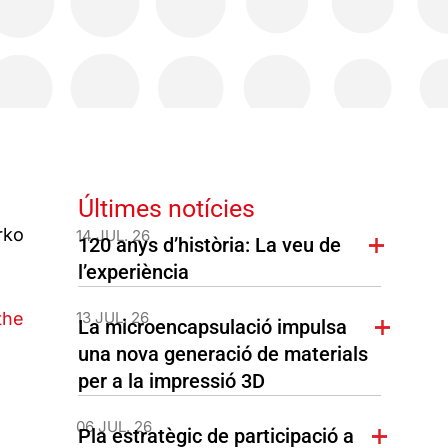
Últimes notícies
rko
14 JUL. 26
120 anys d’història: La veu de
l’experiència
the
13 JUL. 26
La microencapsulació impulsa
una nova generació de materials
per a la impressió 3D
06 JUL. 26
Pla estratègic de participació a