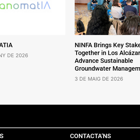
ATIA
NINFA Brings Key Stak
Together in Los Alcázar
NY DE 2026
Advance Sustainable
Groundwater Managem
3 DE MAIG DE 2026
NS
CONTACTA’NS