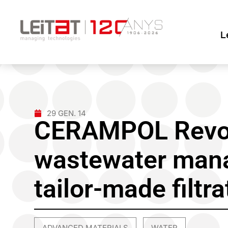
L
29 GEN. 14
CERAMPOL Revol
wastewater man
tailor-made filtr
ADVANCED MATERIALS
WATER