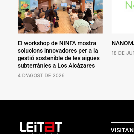
El workshop de NINFA mostra
NANOM
solucions innovadores per a la
18 DE JU
gestió sostenible de les aigües
subterrànies a Los Alcázares
4 D'AGOST DE 2026
VISITA'