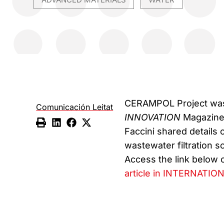
,
CERAMPOL Project was h
Comunicación Leitat
INNOVATION
Magazine. 
Faccini shared details 
wastewater filtration s
Access the link below 
article in INTERNATIO