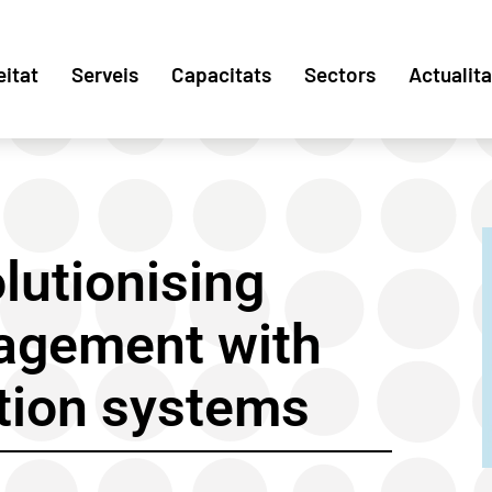
eitat
Serveis
Capacitats
Sectors
Actualita
utionising
agement with
ation systems