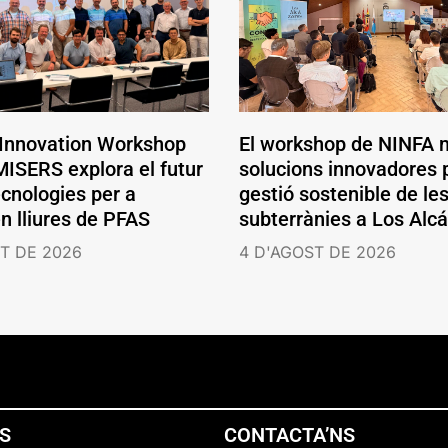
 Innovation Workshop
El workshop de NINFA 
ISERS explora el futur
solucions innovadores p
ecnologies per a
gestió sostenible de le
en lliures de PFAS
subterrànies a Los Alc
T DE 2026
4 D'AGOST DE 2026
NS
CONTACTA’NS