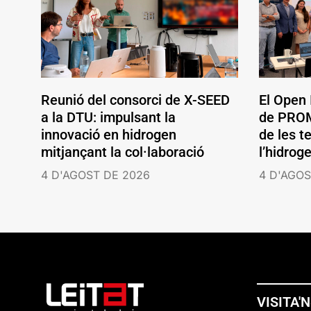
Reunió del consorci de X-SEED
El Open
a la DTU: impulsant la
de PROM
innovació en hidrogen
de les t
mitjançant la col·laboració
l’hidrog
4 D'AGOST DE 2026
4 D'AGOS
VISITA'