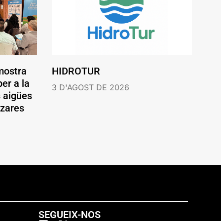
mostra
HIDROTUR
er a la
3 D'AGOST DE 2026
s aigües
ázares
SEGUEIX-NOS