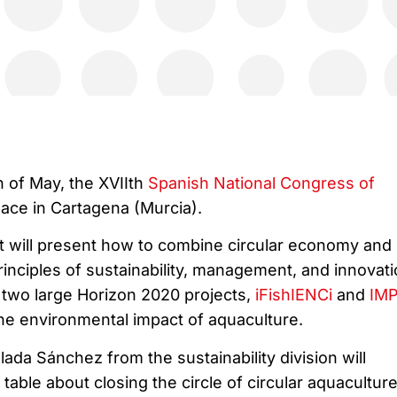
h of May, the XVIIth
Spanish National Congress of
lace in Cartagena (Murcia).
at will present how to combine circular economy and
inciples of sustainability, management, and innovati
in two large Horizon 2020 projects,
iFishIENCi
and
IM
he environmental impact of aquaculture.
da Sánchez from the sustainability division will
 table about closing the circle of circular aquacultur