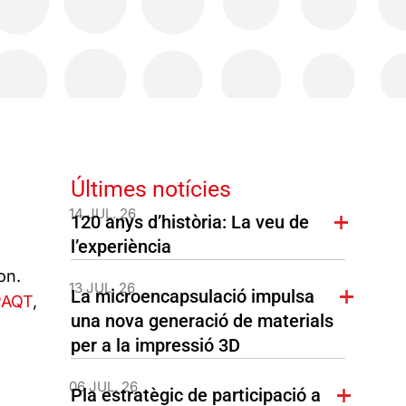
Últimes notícies
14 JUL. 26
120 anys d’història: La veu de
l’experiència
on.
13 JUL. 26
La microencapsulació impulsa
PAQT
,
una nova generació de materials
per a la impressió 3D
06 JUL. 26
e
Pla estratègic de participació a