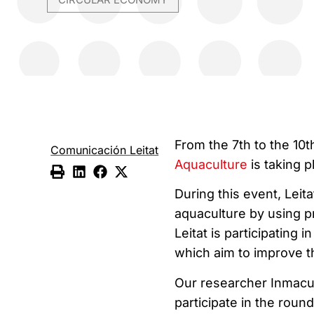
From the 7th to the 10t
Comunicación Leitat
Aquaculture
is taking p
During this event, Leit
aquaculture by using pr
Leitat is participating 
which aim to improve t
Our researcher Inmacula
participate in the round