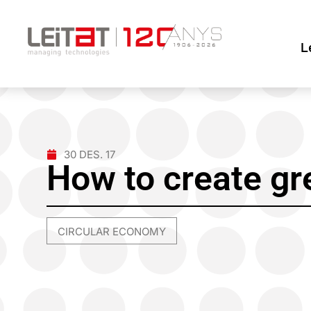
L
30 DES. 17
How to create gre
CIRCULAR ECONOMY