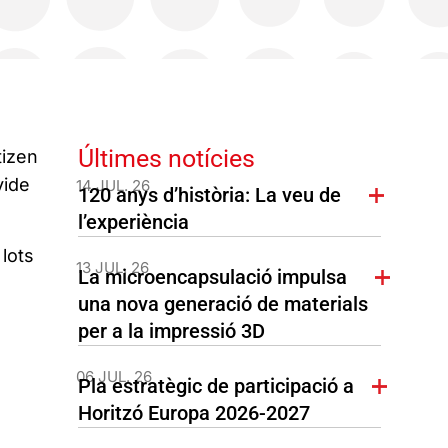
Últimes notícies
tizen
vide
14 JUL. 26
120 anys d’història: La veu de
l’experiència
 lots
13 JUL. 26
La microencapsulació impulsa
una nova generació de materials
per a la impressió 3D
06 JUL. 26
Pla estratègic de participació a
Horitzó Europa 2026-2027