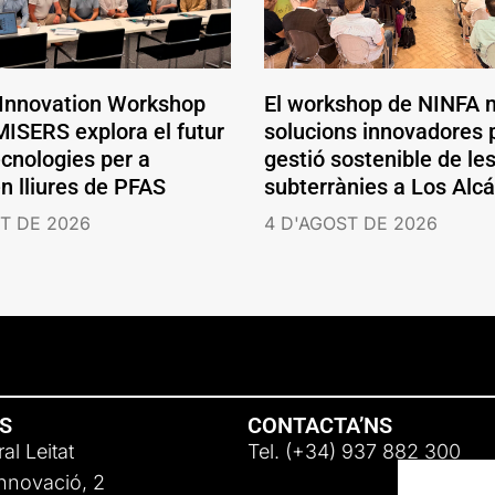
 Innovation Workshop
El workshop de NINFA 
ISERS explora el futur
solucions innovadores p
ecnologies per a
gestió sostenible de le
en lliures de PFAS
subterrànies a Los Alc
T DE 2026
4 D'AGOST DE 2026
NS
CONTACTA’NS
al Leitat
Tel. (+34) 937 882 300
Innovació, 2