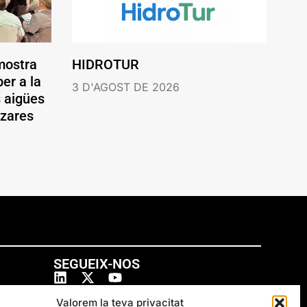
mostra
HIDROTUR
er a la
3 D'AGOST DE 2026
s aigües
ázares
SEGUEIX-NOS
Valorem la teva privacitat