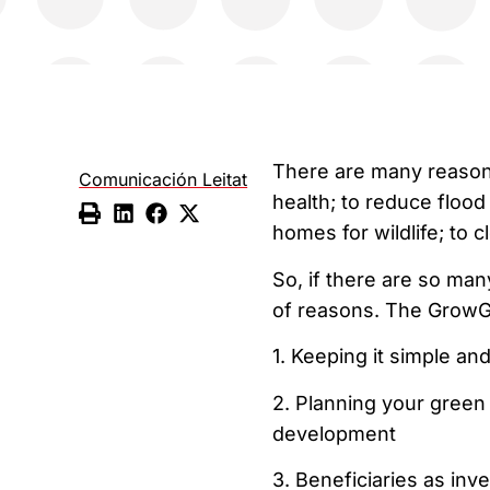
There are many reasons
Comunicación Leitat
health; to reduce flood
homes for wildlife; to c
So, if there are so many
of reasons. The GrowGr
1. Keeping it simple and
2. Planning your green c
development
3. Beneficiaries as inv