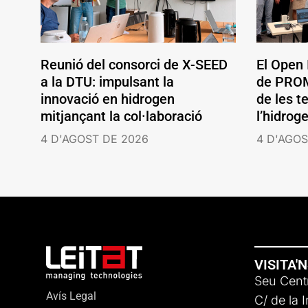
Reunió del consorci de X-SEED
El Open
a la DTU: impulsant la
de PROM
innovació en hidrogen
de les t
mitjançant la col·laboració
l’hidrog
4 D'AGOST DE 2026
4 D'AGOS
VISITA'
Seu Centr
Avís Legal
C/ de la 