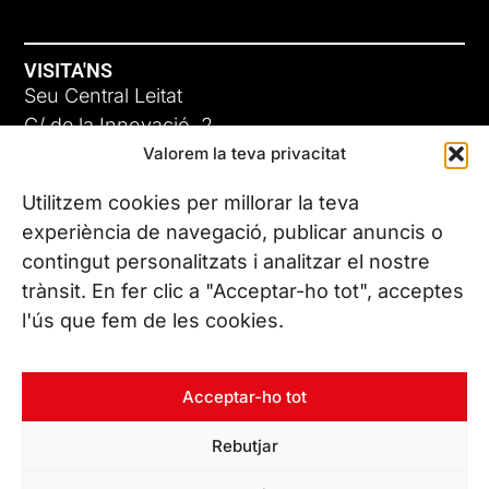
VISITA'NS
Seu Central Leitat
C/ de la Innovació, 2
Valorem la teva privacitat
08225 Terrassa, (Barcelona)
Coneix les nostres seus
Utilitzem cookies per millorar la teva
experiència de navegació, publicar anuncis o
contingut personalitzats i analitzar el nostre
CONTACTA’NS
trànsit. En fer clic a "Acceptar-ho tot", acceptes
Tel. (+34) 937 882 300
l'ús que fem de les cookies.
SEGUEIX-NOS
Acceptar-ho tot
Rebutjar
© Copyright 2026 Leitat – Managing Technologies. Tots els