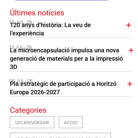
Últimes notícies
14 JUL. 26
120 anys d’història: La veu de
l’experiència
13 JUL. 26
La microencapsulació impulsa una nova
generació de materials per a la impressió
3D
06 JUL. 26
Pla estratègic de participació a Horitzó
Europa 2026-2027
Categories
120 ANIVERSARI
ACCIO