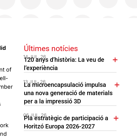
Últimes notícies
lid
14 JUL. 26
120 anys d’història: La veu de
l’experiència
nt of
ll-
13 JUL. 26
La microencapsulació impulsa
umber
una nova generació de materials
per a la impressió 3D
s
06 JUL. 26
Pla estratègic de participació a
work
Horitzó Europa 2026-2027
ond