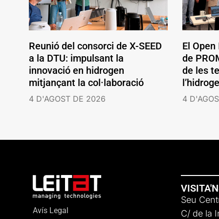
Reunió del consorci de X-SEED
El Open
a la DTU: impulsant la
de PROM
innovació en hidrogen
de les t
mitjançant la col·laboració
l’hidrog
4 D'AGOST DE 2026
4 D'AGOS
VISITA'
Seu Centr
Avís Legal
C/ de la 