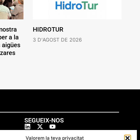
mostra
HIDROTUR
er a la
3 D'AGOST DE 2026
s aigües
ázares
SEGUEIX-NOS
Valorem la teva privacitat