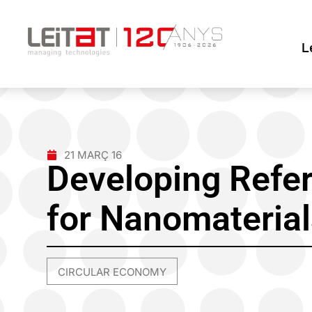
L
21 MARÇ 16
Developing Refe
for Nanomateria
CIRCULAR ECONOMY