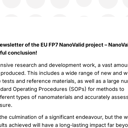
ewsletter of the EU FP7 NanoValid project – NanoVa
ful conclusion!
ensive research and development work, a vast amou
 produced. This includes a wide range of new and we
 tests and reference materials, as well as a large n
ndard Operating Procedures (SOPs) for methods to
ifferent types of nanomaterials and accurately asses
sure.
he culmination of a significant endeavour, but the 
lts achieved will have a long-lasting impact far bey