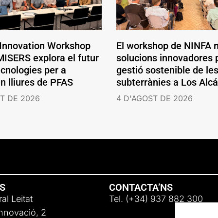
 Innovation Workshop
El workshop de NINFA 
ISERS explora el futur
solucions innovadores p
ecnologies per a
gestió sostenible de le
en lliures de PFAS
subterrànies a Los Alc
T DE 2026
4 D'AGOST DE 2026
NS
CONTACTA’NS
al Leitat
Tel. (+34) 937 882 300
Innovació, 2