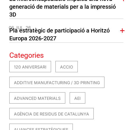
generació de materials per a la impressió
3D
06 JUL. 26
Pla estratègic de participació a Horitzó
Europa 2026-2027
Categories
120 ANIVERSARI
ACCIO
ADDITIVE MANUFACTURING / 3D PRINTING
ADVANCED MATERIALS
AEI
AGÈNCIA DE RESIDUS DE CATALUNYA
ALIANCES ESTRATÈGIQUES