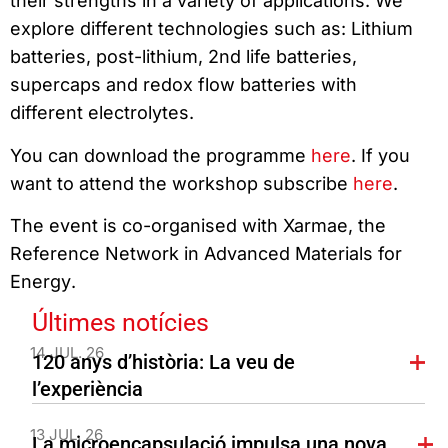
their strengths in a variety of applications. We
explore different technologies such as: Lithium
batteries, post-lithium, 2nd life batteries,
supercaps and redox flow batteries with
different electrolytes.
You can download the programme
here
. If you
want to attend the workshop subscribe
here
.
The event is co-organised with Xarmae, the
Reference Network
in
Advanced Materials
for
Energy
.
Últimes notícies
14 JUL. 26
120 anys d’història: La veu de
l’experiència
13 JUL. 26
La microencapsulació impulsa una nova