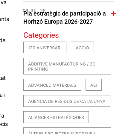
 va
06 JUL. 26
Pla estratègic de participació a
ents
Horitzó Europa 2026-2027
Categories
 de
120 ANIVERSARI
ACCIO
ADDITIVE MANUFACTURING / 3D
PRINTING
tat
ADVANCED MATERIALS
AEI
a i
AGÈNCIA DE RESIDUS DE CATALUNYA
ra
ALIANCES ESTRATÈGIQUES
ocis
ALTRES PROJECTES EUROPEUS /