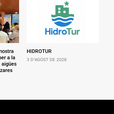
mostra
HIDROTUR
er a la
3 D'AGOST DE 2026
s aigües
ázares