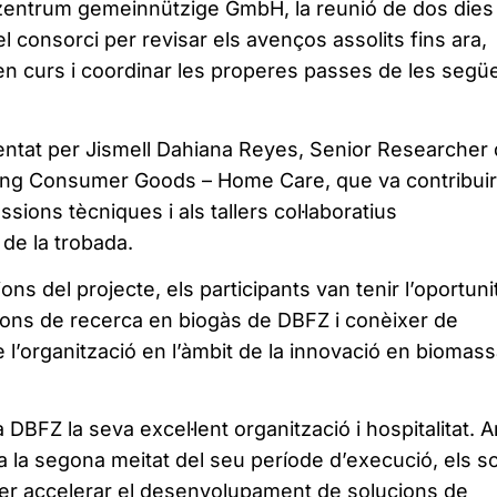
ntrum gemeinnützige GmbH, la reunió de dos dies
 consorci per revisar els avenços assolits fins ara,
 en curs i coordinar les properes passes de les segü
sentat per Jismell Dahiana Reyes, Senior Researcher
ving Consumer Goods – Home Care, que va contribuir
sions tècniques i als tallers col·laboratius
 de la trobada.
ons del projecte, els participants van tenir l’oportuni
lacions de recerca en biogàs de DBFZ i conèixer de
 l’organització en l’àmbit de la innovació en biomass
a DBFZ la seva excel·lent organització i hospitalitat. A
la segona meitat del seu període d’execució, els s
per accelerar el desenvolupament de solucions de