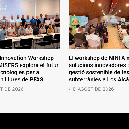
 Innovation Workshop
El workshop de NINFA 
ISERS explora el futur
solucions innovadores p
ecnologies per a
gestió sostenible de le
en lliures de PFAS
subterrànies a Los Alc
T DE 2026
4 D'AGOST DE 2026