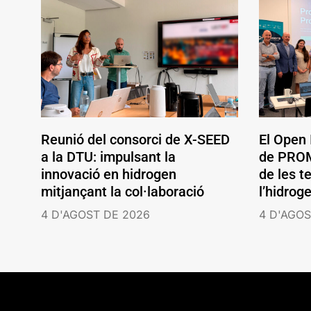
Reunió del consorci de X-SEED
El Open
a la DTU: impulsant la
de PROM
innovació en hidrogen
de les t
mitjançant la col·laboració
l’hidrog
4 D'AGOST DE 2026
4 D'AGOS