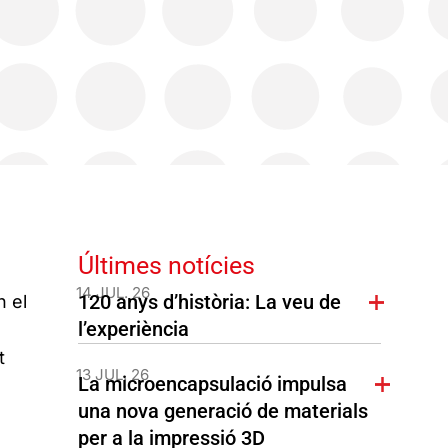
Últimes notícies
14 JUL. 26
120 anys d’història: La veu de
n el
l’experiència
t
13 JUL. 26
La microencapsulació impulsa
una nova generació de materials
per a la impressió 3D