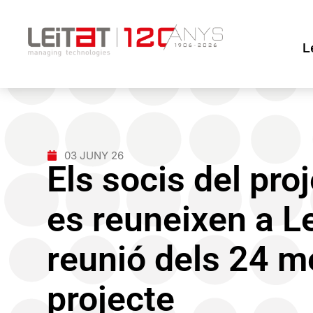
L
03 JUNY 26
Els socis del pr
es reuneixen a Le
reunió dels 24 m
projecte