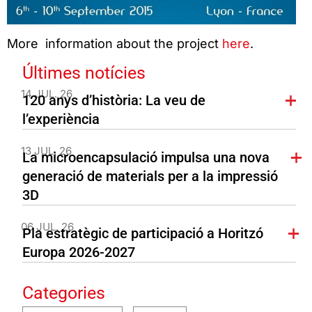
More information about the project
here
.
Últimes notícies
14 JUL. 26
120 anys d’història: La veu de
l’experiència
13 JUL. 26
La microencapsulació impulsa una nova
generació de materials per a la impressió
3D
06 JUL. 26
Pla estratègic de participació a Horitzó
Europa 2026-2027
Categories