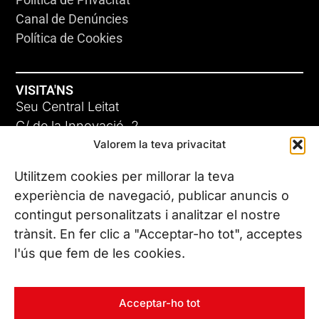
Canal de Denúncies
Política de Cookies
VISITA'NS
Seu Central Leitat
C/ de la Innovació, 2
Valorem la teva privacitat
08225 Terrassa, (Barcelona)
Coneix les nostres seus
Utilitzem cookies per millorar la teva
experiència de navegació, publicar anuncis o
contingut personalitzats i analitzar el nostre
CONTACTA’NS
trànsit. En fer clic a "Acceptar-ho tot", acceptes
Tel. (+34) 937 882 300
l'ús que fem de les cookies.
SEGUEIX-NOS
Acceptar-ho tot