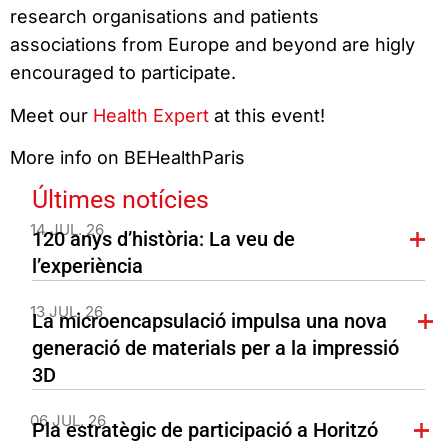
research organisations and patients
associations from Europe and beyond are higly
encouraged to participate.
Meet our
Health Expert
at this event!
More info on BEHealthParis
Últimes notícies
14 JUL. 26
120 anys d’història: La veu de
l’experiència
13 JUL. 26
La microencapsulació impulsa una nova
generació de materials per a la impressió
3D
06 JUL. 26
Pla estratègic de participació a Horitzó