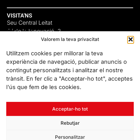
VISITA'NS
Seu Central Leitat
ADC-CRC
C/ de la Innovació, 2
Valorem la teva privacitat
08225 Terrassa, (Barcelona)
17 DE JUNY DE 2026
Coneix les nostres seus
Utilitzem cookies per millorar la teva
experiència de navegació, publicar anuncis o
contingut personalitzats i analitzar el nostre
CONTACTA’NS
trànsit. En fer clic a "Acceptar-ho tot", acceptes
Tel. (+34) 937 882 300
l'ús que fem de les cookies.
SEGUEIX-NOS
Acceptar-ho tot
Rebutjar
© Copyright 2026 Leitat – Managing Technologies. Tots els
Personalitzar