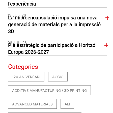
l’experiència
13 JUL. 26
La microencapsulació impulsa una nova
generació de materials per a la impressió
3D
06 JUL. 26
Pla estratègic de participació a Horitzó
Europa 2026-2027
Categories
120 ANIVERSARI
ACCIO
ADDITIVE MANUFACTURING / 3D PRINTING
ADVANCED MATERIALS
AEI