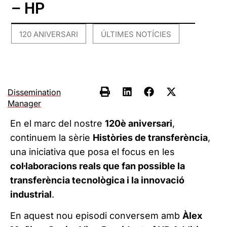
– HP
120 ANIVERSARI
ÚLTIMES NOTÍCIES
,
Dissemination
Manager
En el marc del nostre
120è aniversari
,
continuem la sèrie
Històries de transferència
,
una iniciativa que posa el focus en les
col·laboracions reals que fan possible la
transferència tecnològica i la innovació
industrial
.
En aquest nou episodi conversem amb
Àlex