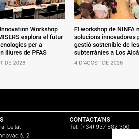
 Innovation Workshop
El workshop de NINFA 
ISERS explora el futur
solucions innovadores p
ecnologies per a
gestió sostenible de le
en lliures de PFAS
subterrànies a Los Alc
T DE 2026
4 D'AGOST DE 2026
NS
CONTACTA’NS
al Leitat
Tel. (+34) 937 882 300
Innovació, 2