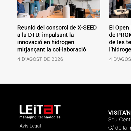
Reunió del consorci de X-SEED
El Open
a la DTU: impulsant la
de PROM
innovació en hidrogen
de les t
mitjançant la col·laboració
l’hidrog
4 D'AGOST DE 2026
4 D'AGOS
VISITA'
Seu Centr
Avís Legal
C/ de la 