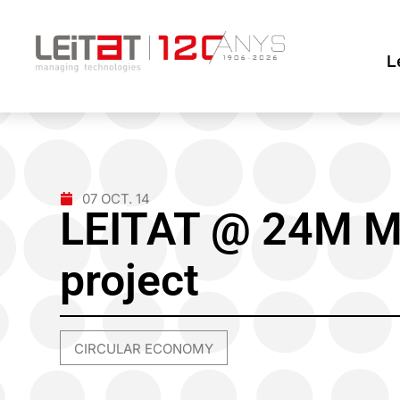
L
07 OCT. 14
LEITAT @ 24M M
project
CIRCULAR ECONOMY