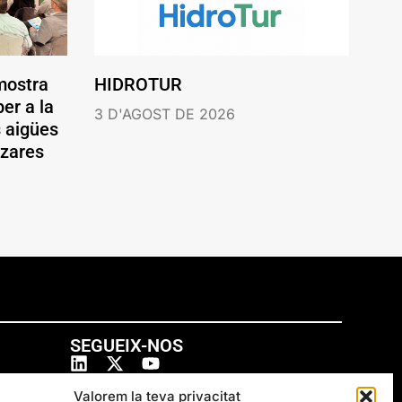
mostra
HIDROTUR
er a la
3 D'AGOST DE 2026
s aigües
ázares
SEGUEIX-NOS
Valorem la teva privacitat