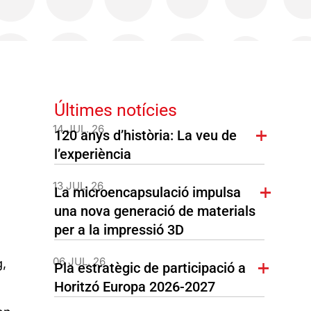
Últimes notícies
14 JUL. 26
120 anys d’història: La veu de
l’experiència
13 JUL. 26
La microencapsulació impulsa
una nova generació de materials
per a la impressió 3D
06 JUL. 26
,
Pla estratègic de participació a
Horitzó Europa 2026-2027