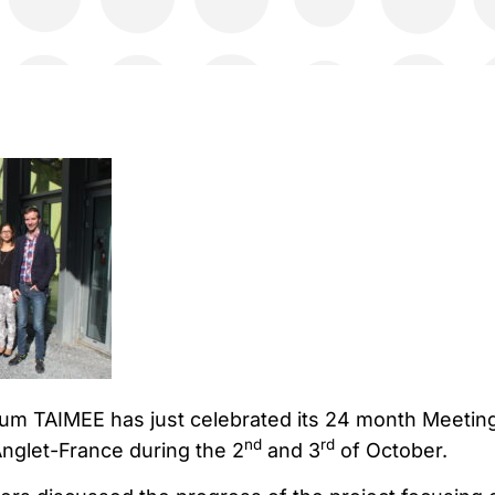
um TAIMEE has just celebrated its 24 month Meeting
nd
rd
nglet-France during the 2
and 3
of October.