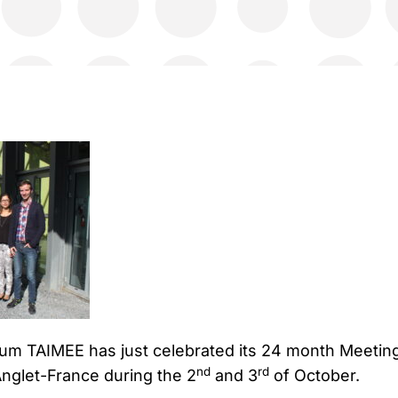
um TAIMEE has just celebrated its 24 month Meeting
nd
rd
nglet-France during the 2
and 3
of October.