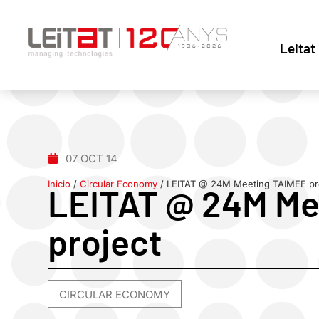
Leitat
07 OCT 14
Inicio
/
Circular Economy
/
LEITAT @ 24M Meeting TAIMEE pr
LEITAT @ 24M Me
project
CIRCULAR ECONOMY