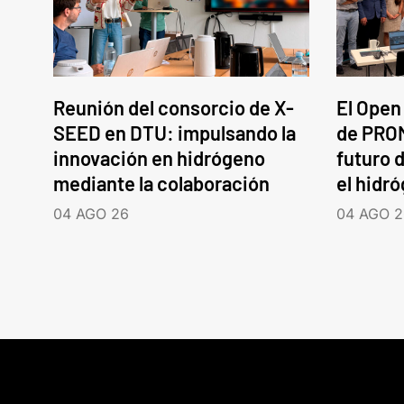
Reunión del consorcio de X-
El Open
SEED en DTU: impulsando la
de PROM
innovación en hidrógeno
futuro d
mediante la colaboración
el hidr
04 AGO 26
04 AGO 2