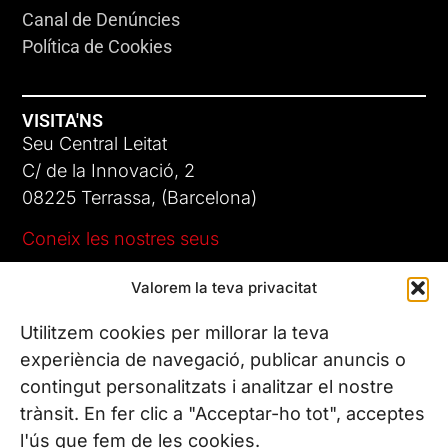
Canal de Denúncies
Política de Cookies
VISITA'NS
Seu Central Leitat
C/ de la Innovació, 2
08225 Terrassa, (Barcelona)
Coneix les nostres seus
Valorem la teva privacitat
CONTACTA’NS
Tel. (+34) 937 882 300
Utilitzem cookies per millorar la teva
experiència de navegació, publicar anuncis o
contingut personalitzats i analitzar el nostre
SEGUEIX-NOS
trànsit. En fer clic a "Acceptar-ho tot", acceptes
l'ús que fem de les cookies.