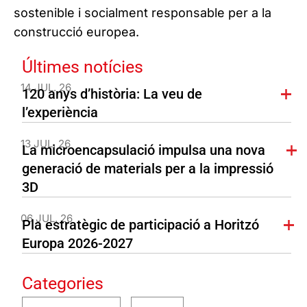
sostenible i socialment responsable per a la
construcció europea.
Últimes notícies
14 JUL. 26
120 anys d’història: La veu de
l’experiència
13 JUL. 26
La microencapsulació impulsa una nova
generació de materials per a la impressió
3D
06 JUL. 26
Pla estratègic de participació a Horitzó
Europa 2026-2027
Categories