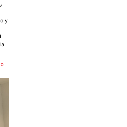
s
co y
e
d
la
Ro