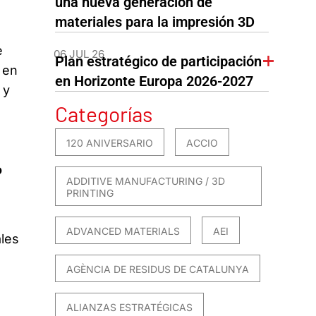
una nueva generación de
materiales para la impresión 3D
e
06 JUL 26
Plan estratégico de participación
, en
en Horizonte Europa 2026-2027
 y
Categorías
120 ANIVERSARIO
ACCIO
o
ADDITIVE MANUFACTURING / 3D
PRINTING
ADVANCED MATERIALS
AEI
les
AGÈNCIA DE RESIDUS DE CATALUNYA
ALIANZAS ESTRATÉGICAS