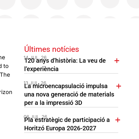
Últimes notícies
he
14 JUL. 26
120 anys d’història: La veu de
d to
l’experiència
 The
13 JUL. 26
La microencapsulació impulsa
rizon
una nova generació de materials
per a la impressió 3D
06 JUL. 26
Pla estratègic de participació a
Horitzó Europa 2026-2027