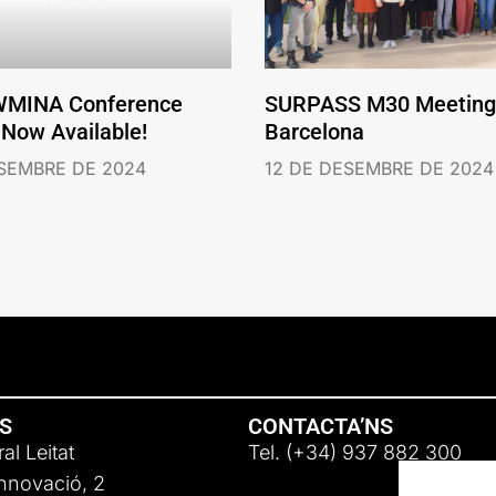
WMINA Conference
SURPASS M30 Meeting 
 Now Available!
Barcelona
ESEMBRE DE 2024
12 DE DESEMBRE DE 2024
NS
CONTACTA’NS
al Leitat
Tel. (+34) 937 882 300
Innovació, 2