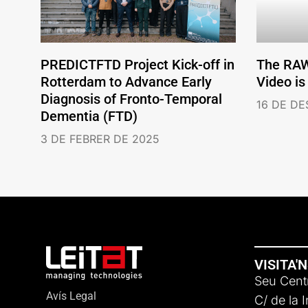
PREDICTFTD Project Kick-off in
The RA
Rotterdam to Advance Early
Video is
Diagnosis of Fronto-Temporal
16 DE D
Dementia (FTD)
3 DE FEBRER DE 2025
VISITA'
Seu Centr
Avís Legal
C/ de la 