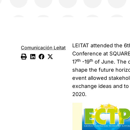
LEITAT attended the 6
Comunicación Leitat
Conference at SQUARE 
th
th
17
-19
of June. The c
shape the future horiz
event allowed stakehol
exchange ideas and to 
2020.