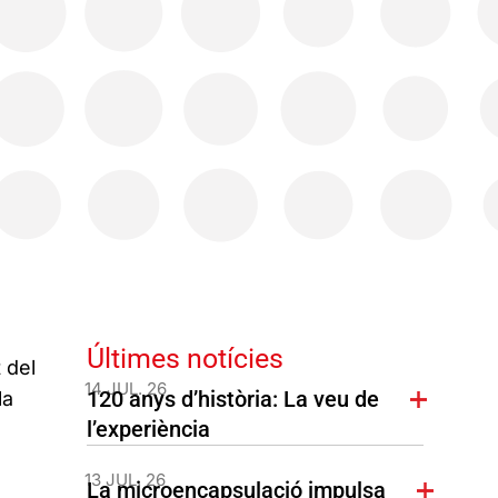
Últimes notícies
 del
14 JUL. 26
120 anys d’història: La veu de
la
l’experiència
13 JUL. 26
La microencapsulació impulsa