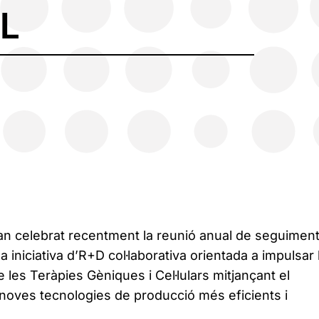
LL
han celebrat recentment la reunió anual de seguiment
iniciativa d’R+D col·laborativa orientada a impulsar 
e les Teràpies Gèniques i Cel·lulars mitjançant el
oves tecnologies de producció més eficients i