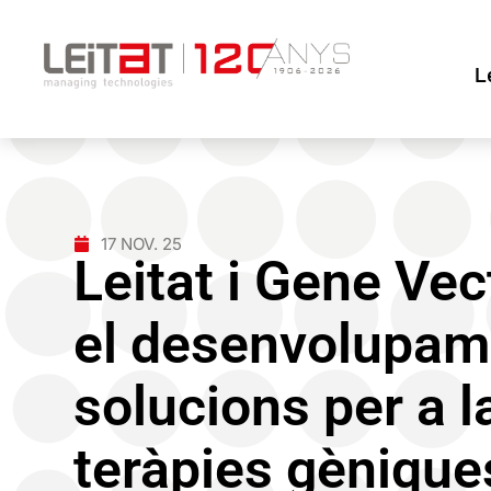
L
17 NOV. 25
Leitat i Gene Ve
el desenvolupam
solucions per a l
teràpies gènique