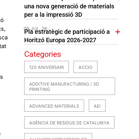
una nova generació de materials
per a la impressió 3D
ió
cs,
06 JUL. 26
Pla estratègic de participació a
sca
Horitzó Europa 2026-2027
tat
Categories
120 ANIVERSARI
ACCIO
ns
ADDITIVE MANUFACTURING / 3D
PRINTING
ADVANCED MATERIALS
AEI
AGÈNCIA DE RESIDUS DE CATALUNYA
a