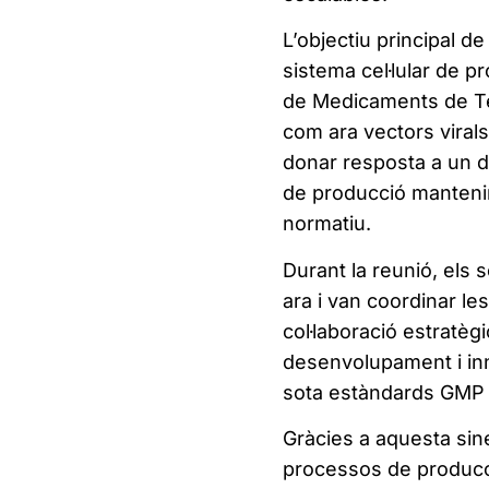
L’objectiu principal d
sistema cel·lular de pr
de Medicaments de Ter
com ara vectors viral
donar resposta a un de
de producció mantenin
normatiu.
Durant la reunió, els 
ara i van coordinar le
col·laboració estratèg
desenvolupament i inno
sota estàndards GMP 
Gràcies a aquesta sin
processos de producci