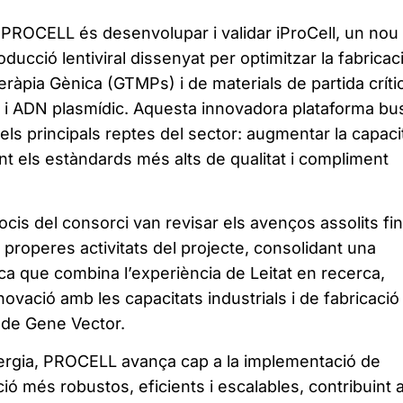
e PROCELL és desenvolupar i validar iProCell, un nou
oducció lentiviral dissenyat per optimitzar la fabricac
àpia Gènica (GTMPs) i de materials de partida críti
s i ADN plasmídic. Aquesta innovadora plataforma bu
ls principals reptes del sector: augmentar la capaci
t els estàndards més alts de qualitat i compliment
socis del consorci van revisar els avenços assolits fi
s properes activitats del projecte, consolidant una
ica que combina l’experiència de Leitat en recerca,
vació amb les capacitats industrials i de fabricació
de Gene Vector.
ergia, PROCELL avança cap a la implementació de
ó més robustos, eficients i escalables, contribuint 