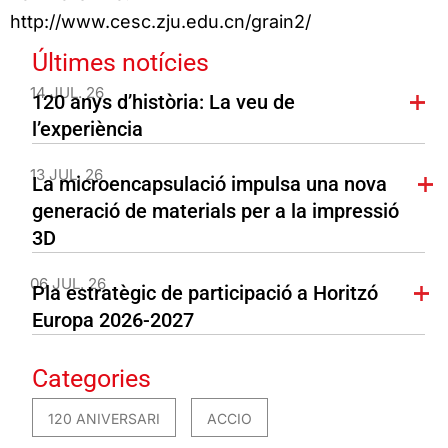
http://www.cesc.zju.edu.cn/grain2/
Últimes notícies
14 JUL. 26
120 anys d’història: La veu de
l’experiència
13 JUL. 26
La microencapsulació impulsa una nova
generació de materials per a la impressió
3D
06 JUL. 26
Pla estratègic de participació a Horitzó
Europa 2026-2027
Categories
120 ANIVERSARI
ACCIO