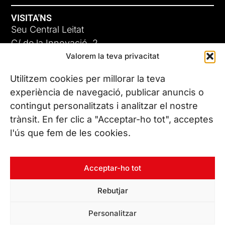
VISITA'NS
Seu Central Leitat
C/ de la Innovació, 2
Valorem la teva privacitat
08225 Terrassa, (Barcelona)
Coneix les nostres seus
Utilitzem cookies per millorar la teva
experiència de navegació, publicar anuncis o
contingut personalitzats i analitzar el nostre
CONTACTA’NS
trànsit. En fer clic a "Acceptar-ho tot", acceptes
Tel. (+34) 937 882 300
l'ús que fem de les cookies.
SEGUEIX-NOS
Acceptar-ho tot
Rebutjar
© Copyright 2026 Leitat – Managing Technologies. Tots els
Personalitzar
drets reservats