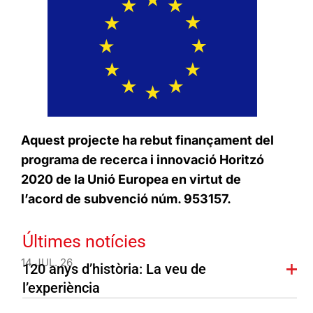
Aquest projecte ha rebut finançament del
programa de recerca i innovació Horitzó
2020 de la Unió Europea en virtut de
l’acord de subvenció núm. 953157.
Últimes notícies
14 JUL. 26
120 anys d’història: La veu de
l’experiència