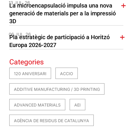
13 JUL. 26
La microencapsulació impulsa una nova
generació de materials per a la impressió
3D
06 JUL. 26
Pla estratègic de participació a Horitzó
Europa 2026-2027
Categories
120 ANIVERSARI
ACCIO
ADDITIVE MANUFACTURING / 3D PRINTING
ADVANCED MATERIALS
AEI
AGÈNCIA DE RESIDUS DE CATALUNYA