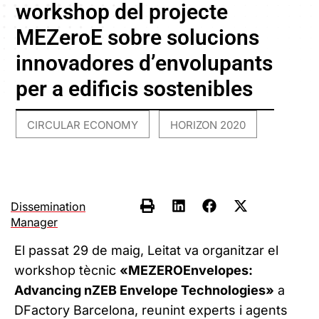
workshop del projecte
MEZeroE sobre solucions
innovadores d’envolupants
per a edificis sostenibles
CIRCULAR ECONOMY
HORIZON 2020
,
Dissemination
Manager
El passat 29 de maig, Leitat va organitzar el
workshop tècnic
«MEZEROEnvelopes:
Advancing nZEB Envelope Technologies»
a
DFactory Barcelona, reunint experts i agents