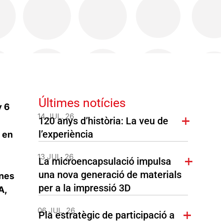
Últimes notícies
y 6
14 JUL. 26
120 anys d’història: La veu de
l’experiència
 en
13 JUL. 26
La microencapsulació impulsa
una nova generació de materials
ones
per a la impressió 3D
A,
06 JUL. 26
Pla estratègic de participació a