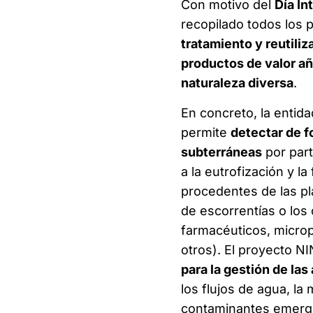
Con motivo del
Día In
recopilado todos los 
tratamiento y reutiliz
productos de valor añ
naturaleza diversa
.
En concreto, la entid
permite
detectar de 
subterráneas
por part
a la eutrofización y l
procedentes de las pla
de escorrentías o lo
farmacéuticos, microp
otros). El proyecto N
para la gestión de la
los flujos de agua, la 
contaminantes emerge