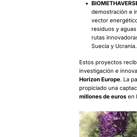
BIOMETHAVERS
demostración e i
vector energético
residuos y aguas 
rutas innovadoras
Suecia y Ucrania.
Estos proyectos reci
investigación e innov
Horizon Europe
. La p
propiciado una captac
millones de euros
en l