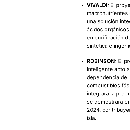
VIVALDI:
El proy
macronutrientes 
una solución int
ácidos orgánicos
en purificación d
sintética e ingen
ROBINSON:
El pr
inteligente apto 
dependencia de la
combustibles fósi
integrará la prod
se demostrará en
2024, contribuyen
isla.