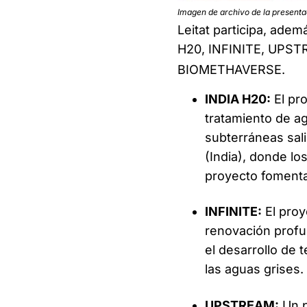
Imagen de archivo de la present
Leitat participa, adem
H20, INFINITE, UPST
BIOMETHAVERSE.
INDIA H20:
El pro
tratamiento de a
subterráneas sali
(India), donde lo
proyecto fomenta 
INFINITE:
El proy
renovación profun
el desarrollo de t
las aguas grises.
UPSTREAM:
Un p