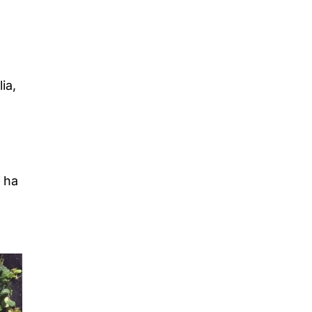
ia,
s ha