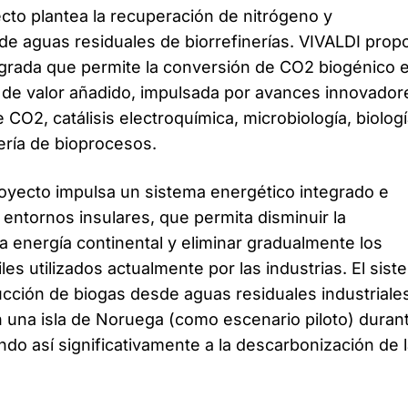
ecto plantea la recuperación de nitrógeno y
de aguas residuales de biorrefinerías. VIVALDI prop
egrada que permite la conversión de CO2 biogénico 
 de valor añadido, impulsada por avances innovador
e CO2, catálisis electroquímica, microbiología, biolog
iería de bioprocesos.
oyecto impulsa un sistema energético integrado e
a entornos insulares, que permita disminuir la
 energía continental y eliminar gradualmente los
les utilizados actualmente por las industrias. El sist
ucción de biogas desde aguas residuales industriales
 una isla de Noruega (como escenario piloto) duran
do así significativamente a la descarbonización de l