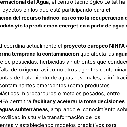
ternacional del Agua
, el centro tecnológico Leitat ha
proyectos en los que está participando para
el
ación del recurso hídrico, así como la recuperación 
adido y/o la producción energética a partir de agua 
ad coordina actualmente el
proyecto europeo NINFA
forma temprana la contaminación
que afecta las
agu
e de pesticidas, herbicidas y nutrientes que conduc
a falta de oxígeno; así como otros agentes contamina
ntas de tratamiento de aguas residuales, la infiltrac
s contaminantes emergentes (como productos
lásticos, hidrocarburos o metales pesados, entre
INFA permitirá
facilitar y acelerar la toma decisiones
s aguas subterráneas
, ampliando el conocimiento sob
movilidad in situ y la transformación de los
ntes y estableciendo modelos predictivos para