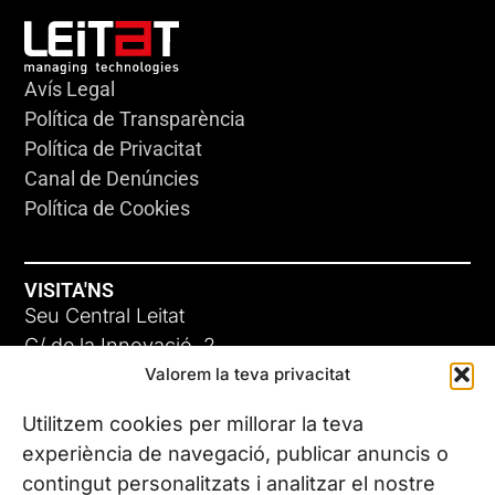
Avís Legal
Política de Transparència
Política de Privacitat
Canal de Denúncies
Política de Cookies
VISITA'NS
Seu Central Leitat
C/ de la Innovació, 2
Valorem la teva privacitat
08225 Terrassa, (Barcelona)
Coneix les nostres seus
Utilitzem cookies per millorar la teva
experiència de navegació, publicar anuncis o
contingut personalitzats i analitzar el nostre
CONTACTA’NS