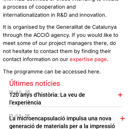
a process of cooperation and
internationalization in R&D and innovation.
It is organised by the Generalitat de Catalunya
through the ACCIÓ agency. If you would like to
meet some of our project managers there, do
not hesitate to contact them by finding their
contact information on our
expertise page
.
The programme can be accessed here.
Últimes notícies
14 JUL. 26
120 anys d’història: La veu de
l’experiència
13 JUL. 26
La microencapsulació impulsa una nova
generació de materials per a la impressió