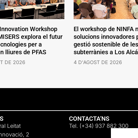
 Innovation Workshop
El workshop de NINFA 
ISERS explora el futur
solucions innovadores p
ecnologies per a
gestió sostenible de le
en lliures de PFAS
subterrànies a Los Alc
T DE 2026
4 D'AGOST DE 2026
NS
CONTACTA’NS
al Leitat
Tel. (+34) 937 882 300
Innovació, 2