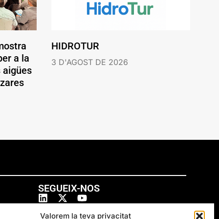
mostra
HIDROTUR
er a la
3 D'AGOST DE 2026
s aigües
ázares
SEGUEIX-NOS
Valorem la teva privacitat