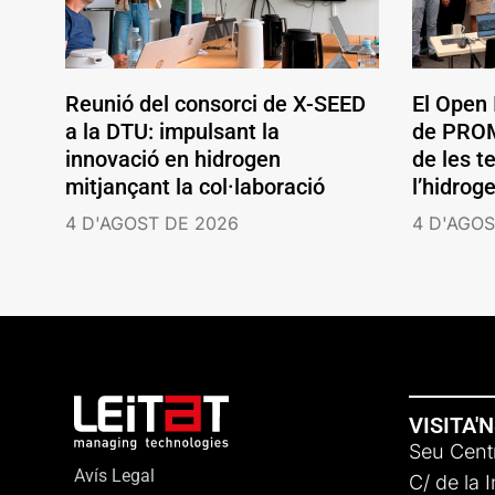
Reunió del consorci de X-SEED
El Open
a la DTU: impulsant la
de PROM
innovació en hidrogen
de les t
mitjançant la col·laboració
l’hidrog
4 D'AGOST DE 2026
4 D'AGOS
VISITA'
Seu Centr
Avís Legal
C/ de la 