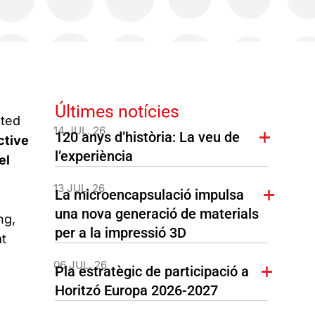
Últimes notícies
nted
14 JUL. 26
120 anys d’història: La veu de
ctive
l’experiència
el
13 JUL. 26
La microencapsulació impulsa
una nova generació de materials
ng,
per a la impressió 3D
t
06 JUL. 26
Pla estratègic de participació a
Horitzó Europa 2026-2027