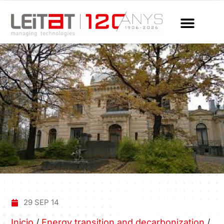
29 SEP 14
Inicio
/
Energy transition and decarbonization
/