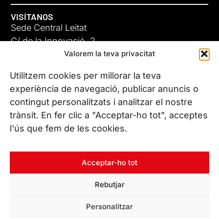
VISÍTANOS
Sede Central Leitat
C/ de la Innovació, 2
Valorem la teva privacitat
08225 Terrassa, (Barcelona)
Conoce todas nuestras sedes
Utilitzem cookies per millorar la teva
experiència de navegació, publicar anuncis o
contingut personalitzats i analitzar el nostre
CONTÁCTANOS
trànsit. En fer clic a "Acceptar-ho tot", acceptes
Tel. (+34) 937 882 300
l'ús que fem de les cookies.
SÍGUENOS
Acceptar-ho tot
Rebutjar
© Copyright 2026 Leitat – Managing Technologies. Todos los
Personalitzar
derechos reservados