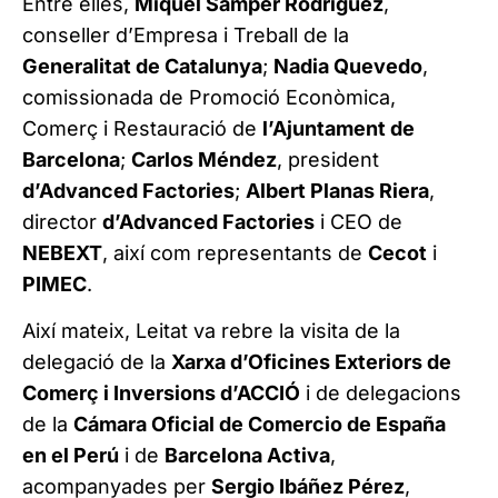
Entre elles,
Miquel Sàmper Rodríguez
,
conseller d’Empresa i Treball de la
Generalitat de Catalunya
;
Nadia Quevedo
,
comissionada de Promoció Econòmica,
Comerç i Restauració de
l’Ajuntament de
Barcelona
;
Carlos Méndez
, president
d’Advanced Factories
;
Albert Planas Riera
,
director
d’Advanced Factories
i CEO de
NEBEXT
, així com representants de
Cecot
i
PIMEC
.
Així mateix, Leitat va rebre la visita de la
delegació de la
Xarxa d’Oficines Exteriors de
Comerç i Inversions d’ACCIÓ
i de delegacions
de la
Cámara Oficial de Comercio de España
en el Perú
i de
Barcelona Activa
,
acompanyades per
Sergio Ibáñez Pérez
,