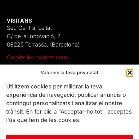
VISITA'NS
Seu Central Leitat
C/ de la Innovació, 2
08225 Terrassa, (Barcelona)
Coneix les nostres seus
Valorem la teva privacitat
CONTACTA’NS
Tel. (+34) 937 882 300
Utilitzem cookies per millorar la teva
experiència de navegació, publicar anuncis o
contingut personalitzats i analitzar el nostre
SEGUEIX-NOS
trànsit. En fer clic a "Acceptar-ho tot", acceptes
l'ús que fem de les cookies.
© Copyright 2026 Leitat – Managing Technologies. Tots els