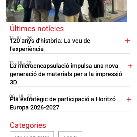
Últimes notícies
14 JUL. 26
120 anys d’història: La veu de
l’experiència
13 JUL. 26
La microencapsulació impulsa una nova
generació de materials per a la impressió
3D
06 JUL. 26
Pla estratègic de participació a Horitzó
Europa 2026-2027
Categories