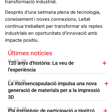
transformació industrial.
Després d’una setmana plena de tecnologia,
coneixement i noves connexions, Leitat
continua treballant per transformar els reptes
industrials en oportunitats d’innovació amb
impacte positiu.
Últimes notícies
14 JUL. 26
120 anys d’història: La veu de
l’experiència
13 JUL. 26
La microencapsulació impulsa una nova
generació de materials per a la impressió
3D
06 JUL. 26
Pla estratègic de participació a Horitzó