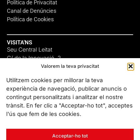
Política de Privacitat
Canal de Denúncies
Política de Cookies
VISITA'NS
Seu Central Leitat
C/ de la Innovació, 2
Valorem la teva privacitat
08225 Terrassa, (Barcelona)
Coneix les nostres seus
Utilitzem cookies per millorar la teva
experiència de navegació, publicar anuncis o
contingut personalitzats i analitzar el nostre
CONTACTA’NS
trànsit. En fer clic a "Acceptar-ho tot", acceptes
Tel. (+34) 937 882 300
l'ús que fem de les cookies.
SEGUEIX-NOS
Acceptar-ho tot