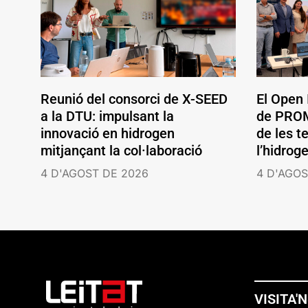
Reunió del consorci de X-SEED
El Open
a la DTU: impulsant la
de PROM
innovació en hidrogen
de les t
mitjançant la col·laboració
l’hidrog
4 D'AGOST DE 2026
4 D'AGOS
VISITA'