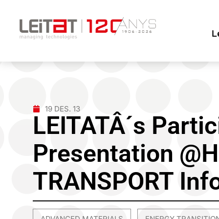
L
19 DES. 13
LEITATÂ´s Partic
Presentation @
TRANSPORT Info
ADVANCED MATERIALS
ENERGY TRANSITIO