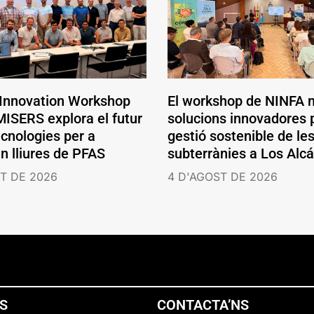
 Innovation Workshop
El workshop de NINFA 
ISERS explora el futur
solucions innovadores p
ecnologies per a
gestió sostenible de le
en lliures de PFAS
subterrànies a Los Alc
T DE 2026
4 D'AGOST DE 2026
NS
CONTACTA’NS