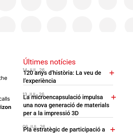
Últimes notícies
14 JUL. 26
120 anys d’història: La veu de
the
l’experiència
13 JUL. 26
La microencapsulació impulsa
calls
una nova generació de materials
izon
per a la impressió 3D
06 JUL. 26
Pla estratègic de participació a