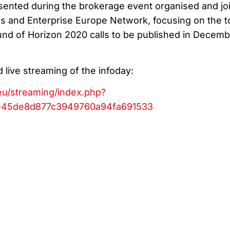
esented during the brokerage event organised and joi
 and Enterprise Europe Network, focusing on the t
ound of Horizon 2020 calls to be published in Decem
live streaming of the infoday:
.eu/streaming/index.php?
e45de8d877c3949760a94fa691533