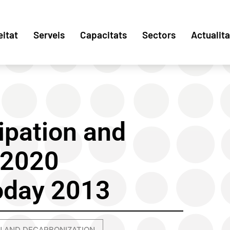
eitat
Serveis
Capacitats
Sectors
Actualita
ipation and
H2020
day 2013
N AND DECARBONIZATION