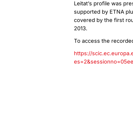
Leitat’s profile was pr
supported by ETNA plus
covered by the first r
2013.
To access the recorded 
https://scic.ec.europa
es=2&sessionno=05e