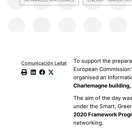
,
To support the preparat
Comunicación Leitat
European Commission’s
organised an Informat
Charlemagne building, r
The aim of the day was t
under the Smart, Gree
2020 Framework Pro
networking.