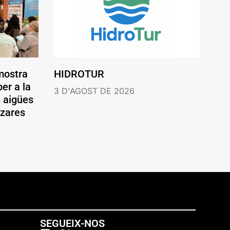
mostra
HIDROTUR
er a la
3 D'AGOST DE 2026
s aigües
ázares
SEGUEIX-NOS