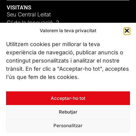
VISITA'NS
Seu Central Leitat
C/ de la Innovació, 2
Valorem la teva privacitat
08225 Terrassa, (Barcelona)
Coneix les nostres seus
Utilitzem cookies per millorar la teva
experiència de navegació, publicar anuncis o
contingut personalitzats i analitzar el nostre
CONTACTA’NS
trànsit. En fer clic a "Acceptar-ho tot", acceptes
Tel. (+34) 937 882 300
l'ús que fem de les cookies.
SEGUEIX-NOS
Acceptar-ho tot
Rebutjar
© Copyright 2026 Leitat – Managing Technologies. Tots els
Personalitzar
drets reservats