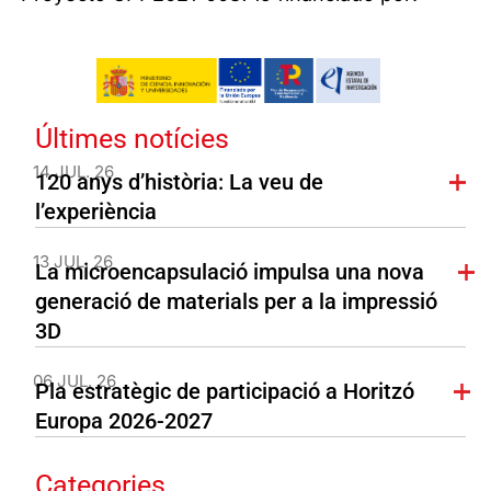
Últimes notícies
14 JUL. 26
120 anys d’història: La veu de
l’experiència
13 JUL. 26
La microencapsulació impulsa una nova
generació de materials per a la impressió
3D
06 JUL. 26
Pla estratègic de participació a Horitzó
Europa 2026-2027
Categories