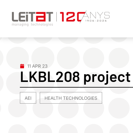
11 APR 23
LKBL208 project
AEI
HEALTH TECHNOLOGIES
,