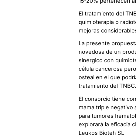
15-20% pertenecen al 
El tratamiento del TN
quimioterapia o radio
mejoras considerables
La presente propuesta
novedosa de un produc
sinérgico con quimiot
célula cancerosa pero
osteal en el que podrí
tratamiento del TNBC
El consorcio tiene com
mama triple negativo 
para tumores hematoló
explorará la eficacia
Leukos Bioteh SL