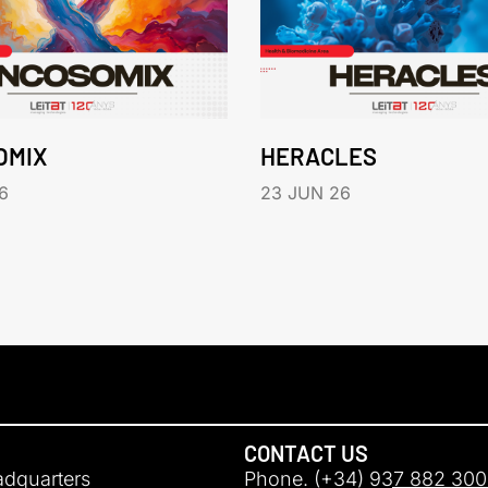
OMIX
HERACLES
6
23 JUN 26
CONTACT US
adquarters
Phone. (+34) 937 882 300