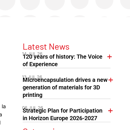
Latest News
14 JUL 26
120 years of history: The Voice
of Experience
13 JUL 26
Microencapsulation drives a new
generation of materials for 3D
printing
 la
06 JUL 26
Strategic Plan for Participation
a
in Horizon Europe 2026-2027
l